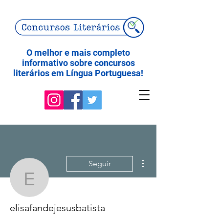
O melhor e mais completo
informativo sobre concursos
literários em Língua Portuguesa!
Mais ações
Seguir
elisafandejesusbatista
elisafandejesusbatista