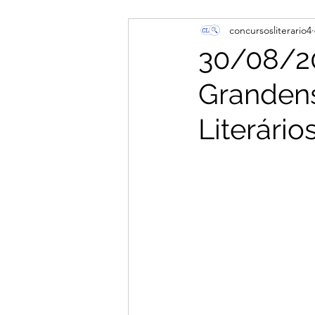
concursosliterario4
30/08/20
Grandens
Literário