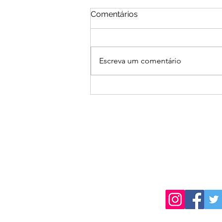
Comentários
Escreva um comentário
04/09/2026 | 22º Concurso
Literário Mansueto Bernardi
| Concursos Literários
O melhor e mais 
informativo sobre
literários em Língua