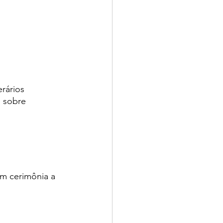
rários
 sobre 
em cerimônia 
a 