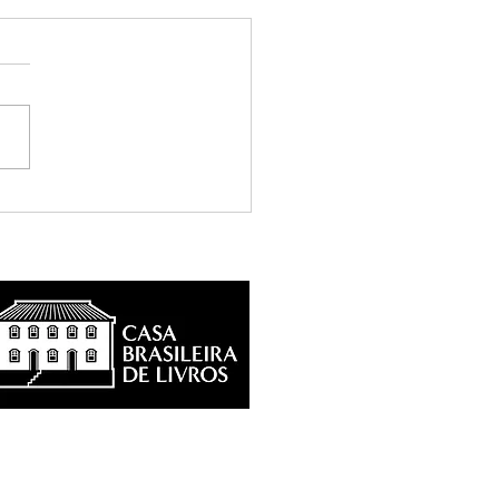
9/2026 | Concurso
rnacional de Poesias O
o Poético da Natureza |
ursos Literários