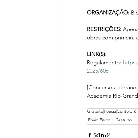
ORGANIZAÇÃO: 
Bi
RESTRIÇÕES: 
Apena
obras com primeira 
LINK(S):
Regulamento: 
https
2025/606
[Concursos Literários
Academia Rio-Grand
Gratuito
Poesia
Conto
Crôn
Envio Físico
Gratuito