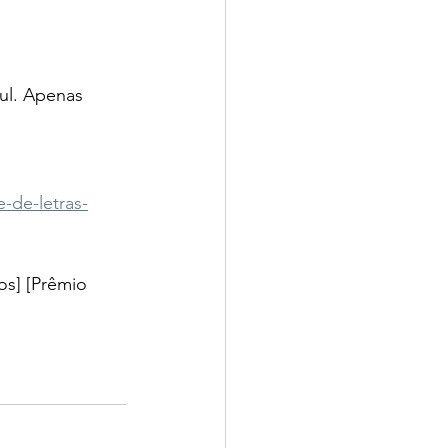
ul. Apenas 
-de-letras-
os] [
Prêmio 