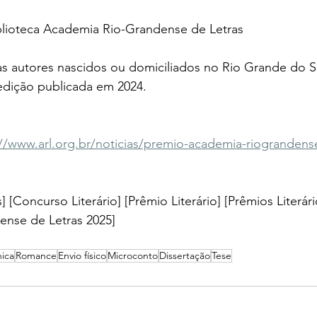
blioteca
Academia Rio-Grandense de Letras
s autores nascidos ou domiciliados no Rio Grande do S
edição publicada em 2024.
://www.arl.org.br/noticias/premio-academia-riograndense
] [Concurso Literário] [Prêmio Literário] [Prêmios Literári
ense de Letras 2025
]
ica
Romance
Envio físico
Microconto
Dissertação
Tese