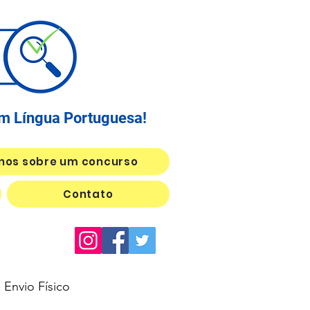
em Língua Portuguesa!
nos sobre um concurso
Contato
Envio Físico