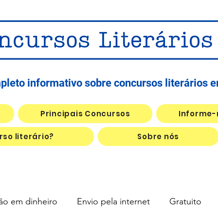
leto informativo sobre concursos literários 
Principais Concursos
Informe-
so literário?
Sobre nós
ão em dinheiro
Envio pela internet
Gratuito