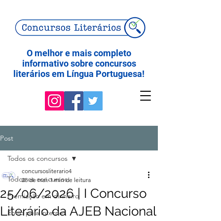
O melhor e mais completo
informativo sobre concursos
literários em Língua Portuguesa!
Post
Todos os concursos
concursosliterario4
Todos os concursos
28 de mai.
1 min de leitura
25/06/2026 | I Concurso
Premiação em dinheiro
Literário da AJEB Nacional
Envio pela internet