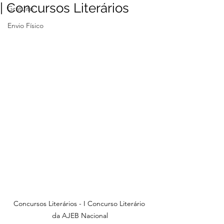
| Concursos Literários
Gratuito
Envio Físico
Concursos Literários - I Concurso Literário 
da AJEB Nacional