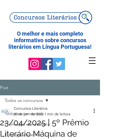
O melhor e mais completo
informativo sobre concursos
literários em Língua Portuguesa!
Post
Todos os concursos
Concursos Literários
Todos os concursos
28 de jan. de 2025
1 min de leitura
23/04/2025 | 5º Prêmio
Premiação em dinheiro
Literário Máquina de
Envio pela internet