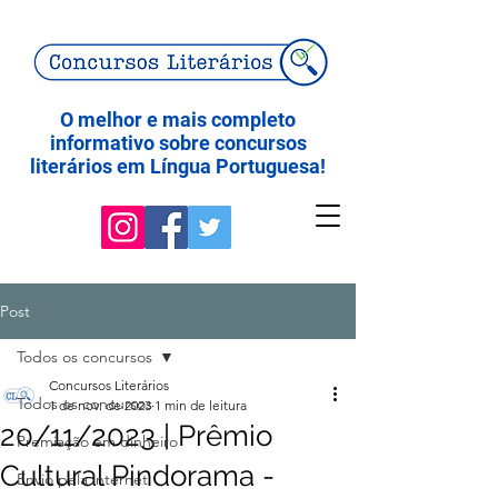
O melhor e mais completo
informativo sobre concursos
literários em Língua Portuguesa!
Post
Todos os concursos
Concursos Literários
Todos os concursos
1 de nov. de 2023
1 min de leitura
20/11/2023 | Prêmio
Premiação em dinheiro
Cultural Pindorama -
Envio pela internet