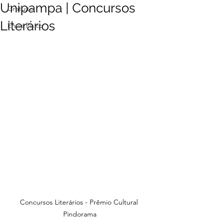
Unipampa | Concursos
Gratuito
Literários
Envio Físico
Concursos Literários - Prêmio Cultural 
Pindorama