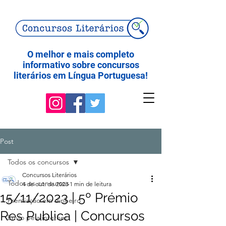
O melhor e mais completo
informativo sobre concursos
literários em Língua Portuguesa!
Post
Todos os concursos
Concursos Literários
Todos os concursos
4 de out. de 2023
1 min de leitura
15/11/2023 | 5º Prémio
Premiação em dinheiro
Res Publica | Concursos
Envio pela internet