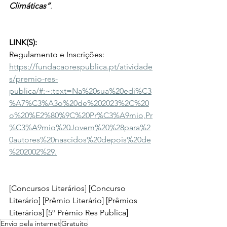
Climáticas”
.
LINK(S):
Regulamento e Inscrições: 
https://fundacaorespublica.pt/atividade
s/premio-res-
publica/#:~:text=Na%20sua%20edi%C3
%A7%C3%A3o%20de%202023%2C%20
o%20%E2%80%9C%20Pr%C3%A9mio,Pr
%C3%A9mio%20Jovem%20%28para%2
0autores%20nascidos%20depois%20de
%202002%29.
[Concursos Literários] [Concurso 
Literário] [Prêmio Literário] [Prêmios 
Literários] [
5º Prémio Res Publica
]
Envio pela internet
Gratuito