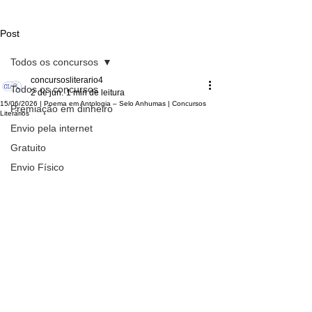
Post
Todos os concursos
concursosliterario4
Todos os concursos
2 de jun.
1 min de leitura
15/06/2026 | Poema em Antologia – Selo Anhumas | Concursos
Premiação em dinheiro
Literários
Envio pela internet
Gratuito
Envio Físico