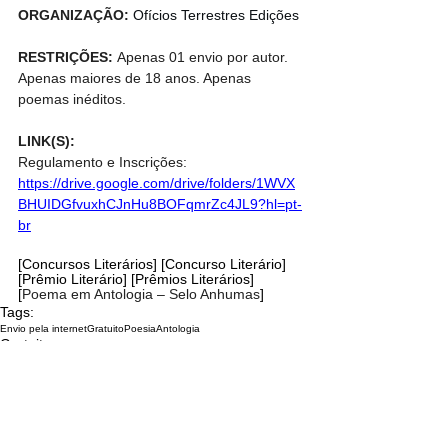
ORGANIZAÇÃO: 
Ofícios Terrestres Edições
RESTRIÇÕES: 
Apenas 01 envio por autor. 
Apenas maiores de 18 anos. Apenas 
poemas inéditos.
LINK(S):
Regulamento e Inscrições: 
https://drive.google.com/drive/folders/1WVX
BHUIDGfvuxhCJnHu8BOFqmrZc4JL9?hl=pt-
br
[Concursos Literários] [Concurso Literário] 
[Prêmio Literário] [Prêmios Literários] 
[
Poema em Antologia – Selo Anhumas
]
Tags:
Envio pela internet
Gratuito
Poesia
Antologia
Gratuito
Envio pela internet