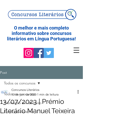
O melhor e mais completo
informativo sobre concursos
literários em Língua Portuguesa!
Post
Todos os concursos
Concursos Literários
Todos os concursos
13 de jun. de 2023
1 min de leitura
13/07/2023 | Prémio
Premiação em dinheiro
Literário Manuel Teixeira
Envio pela internet