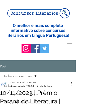
O melhor e mais completo
informativo sobre concursos
literários em Língua Portuguesa!
Post
Todos os concursos
Concursos Literários
Todos os concursos
9 de out. de 2023
1 min de leitura
10/11/2023 | Prêmio
Premiação em dinheiro
Paraná de Literatura |
Envio pela internet