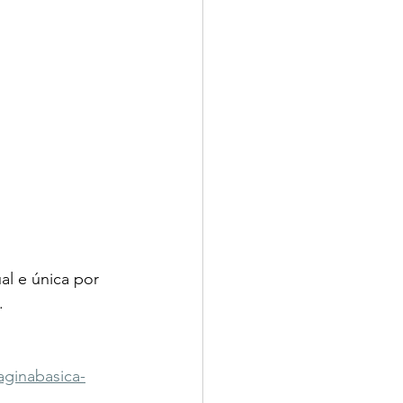
l e única por 
.
aginabasica-