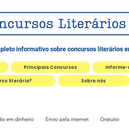
leto informativo sobre concursos literários 
Principais Concursos
Informe-
so literário?
Sobre nós
ão em dinheiro
Envio pela internet
Gratuito