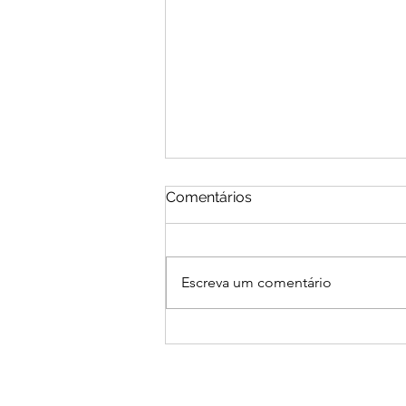
Comentários
Escreva um comentário
12/10/2026 | 7º Pena de
Ouro | Concursos Literários