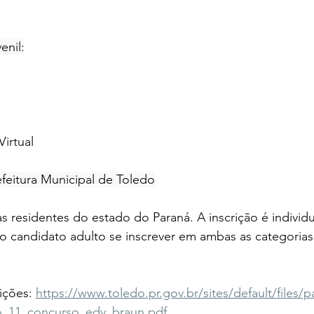
enil:
irtual
efeitura Municipal de Toledo
esidentes do estado do Paraná. A inscrição é individua
o candidato adulto se inscrever em ambas as categorias
ições: 
https://www.toledo.pr.gov.br/sites/default/files/p
o_11_concurso_edy_braun.pdf