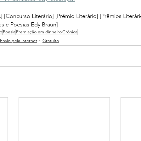
] [Concurso Literário] [Prêmio Literário] [Prêmios Literári
s e Poesias Edy Braun]
to
Poesia
Premiação em dinheiro
Crônica
Envio pela internet
Gratuito