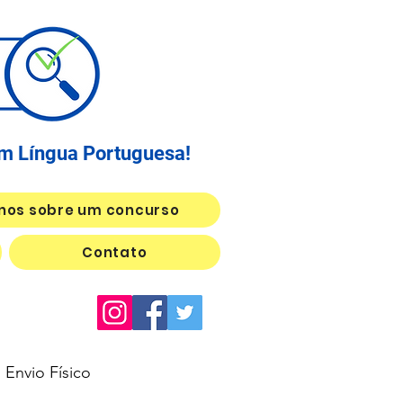
em Língua Portuguesa!
nos sobre um concurso
Contato
Envio Físico